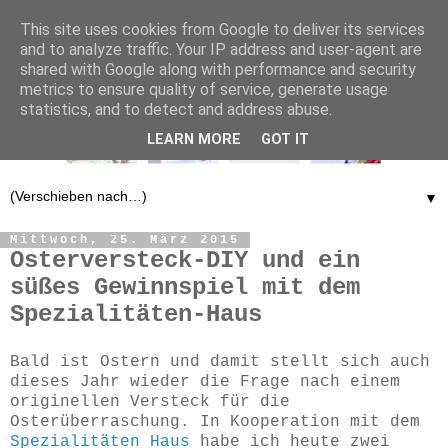
This site uses cookies from Google to deliver its services
and to analyze traffic. Your IP address and user-agent are
shared with Google along with performance and security
metrics to ensure quality of service, generate usage
statistics, and to detect and address abuse.
LEARN MORE
GOT IT
▼
Mittwoch, 25. März 2015
Osterversteck-DIY und ein
süßes Gewinnspiel mit dem
Spezialitäten-Haus
Bald ist Ostern und damit stellt sich auch
dieses Jahr wieder die Frage nach einem
originellen Versteck für die
Osterüberraschung. In Kooperation mit dem
Spezialitäten Haus
habe ich heute zwei