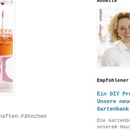
Annette
Empfohlener
Ein DIY Pr
Unsere neu
Gartenbank
haften-Fähnchen
Die Gartenb
unserem Hau