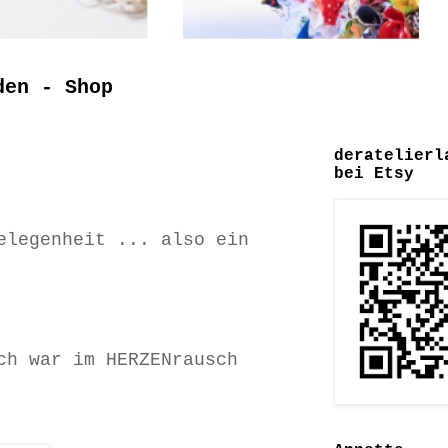
den - Shop
deratelierl
bei Etsy
elegenheit ... also ein
ch war im HERZENrausch