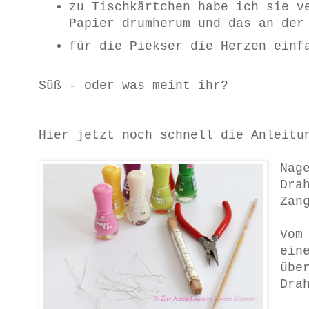
zu Tischkärtchen habe ich sie v
Papier drumherum und das an der
für die Piekser die Herzen einf
Süß - oder was meint ihr?
Hier jetzt noch schnell die Anleitu
Nag
Dra
Zan
Vom
ein
übe
Dra