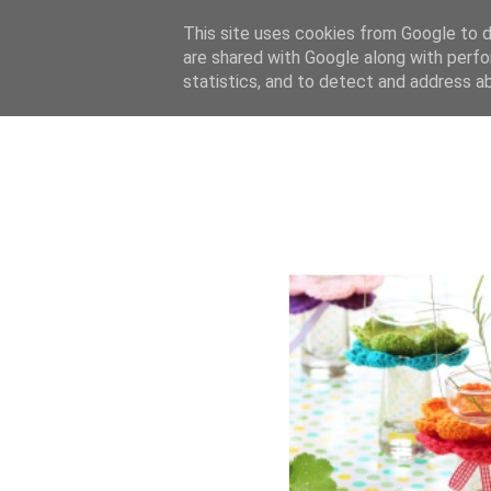
This site uses cookies from Google to de
are shared with Google along with perfo
statistics, and to detect and address a