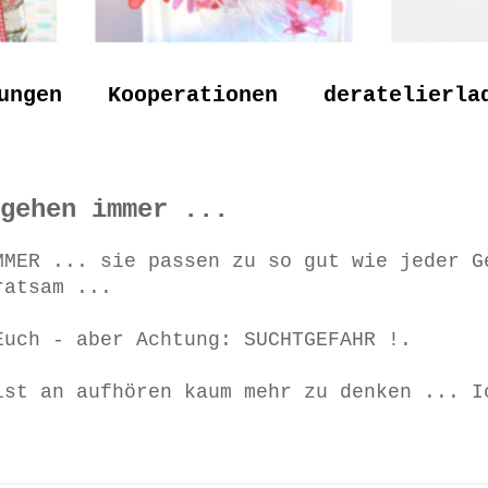
ungen
Kooperationen
deratelierla
gehen immer ...
MMER ... sie passen zu so gut wie jeder G
 ratsam ...
Euch - aber Achtung: SUCHTGEFAHR !.
ist an aufhören kaum mehr zu denken ... I