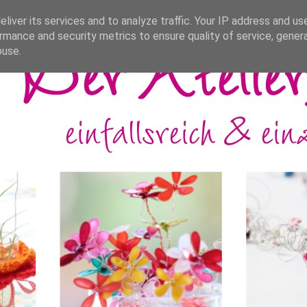
liver its services and to analyze traffic. Your IP address and us
rmance and security metrics to ensure quality of service, gene
buse.