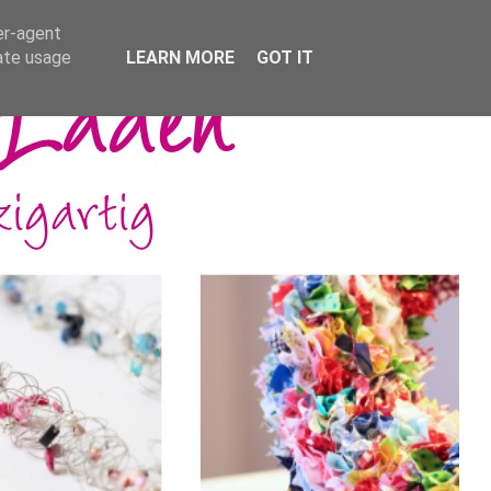
er-agent
rate usage
LEARN MORE
GOT IT