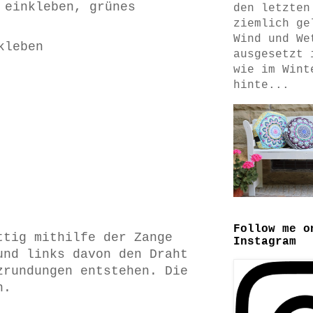
 einkleben, grünes
den letzten
ziemlich ge
Wind und We
kleben
ausgesetzt 
wie im Wint
hinte...
Follow me o
ttig mithilfe der Zange
Instagram
und links davon den Draht
zrundungen entstehen. Die
n.