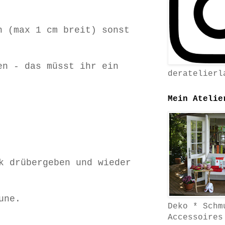
n (max 1 cm breit) sonst
en - das müsst ihr ein
deratelierl
Mein Atelie
k drübergeben und wieder
une.
Deko * Schm
Accessoires