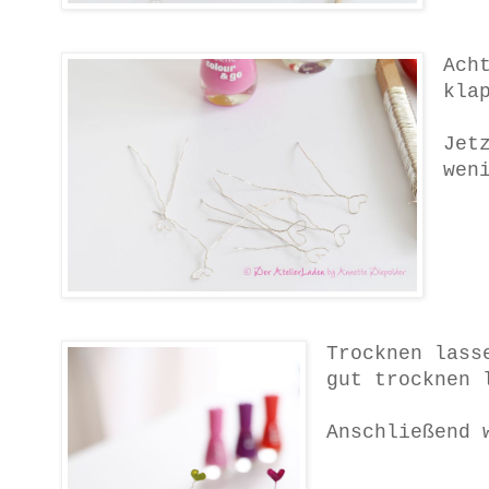
Ach
kla
Jet
wen
Trocknen lass
gut trocknen 
Anschließend 