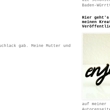
die schönst
Baden-Würrt
Hier geht's
meinen Krea
Veröffentli
uchlack gab. Meine Mutter und
auf meiner
Autorenseit