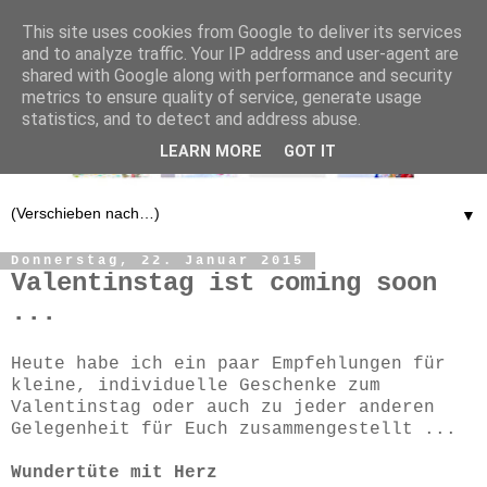
This site uses cookies from Google to deliver its services
and to analyze traffic. Your IP address and user-agent are
shared with Google along with performance and security
metrics to ensure quality of service, generate usage
statistics, and to detect and address abuse.
LEARN MORE
GOT IT
▼
Donnerstag, 22. Januar 2015
Valentinstag ist coming soon
...
Heute habe ich ein paar Empfehlungen für
kleine, individuelle Geschenke zum
Valentinstag oder auch zu jeder anderen
Gelegenheit für Euch zusammengestellt ...
Wundertüte mit Herz