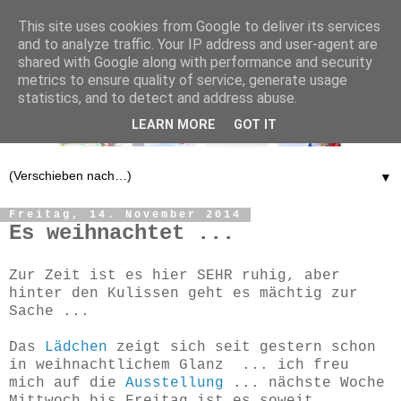
This site uses cookies from Google to deliver its services
and to analyze traffic. Your IP address and user-agent are
shared with Google along with performance and security
metrics to ensure quality of service, generate usage
statistics, and to detect and address abuse.
LEARN MORE
GOT IT
▼
Freitag, 14. November 2014
Es weihnachtet ...
Zur Zeit ist es hier SEHR ruhig, aber
hinter den Kulissen geht es mächtig zur
Sache ...
Das
Lädchen
zeigt sich seit gestern schon
in weihnachtlichem Glanz ... ich freu
mich auf die
Ausstellung
... nächste Woche
Mittwoch bis Freitag ist es soweit.