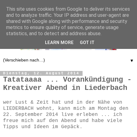
This site uses cookies from Google to deliver its services
and to analyze traffic. Your IP address and user-agent are
shared with Google along with performance and security
metrics to ensure quality of service, generate usage
statistics, and to detect and address abuse.
LEARN MORE
GOT IT
▼
Dienstag, 12. August 2014
Tatataaaa ... Vorankündigung -
Kreativer Abend in Liederbach
wer Lust & Zeit hat und in der Nähe von
LIEDERBACH wohnt, kann mich am Montag den
22. September 2014 live erleben ... ich
freue mich auf den Abend und habe viele
Tipps und Ideen im Gepäck.