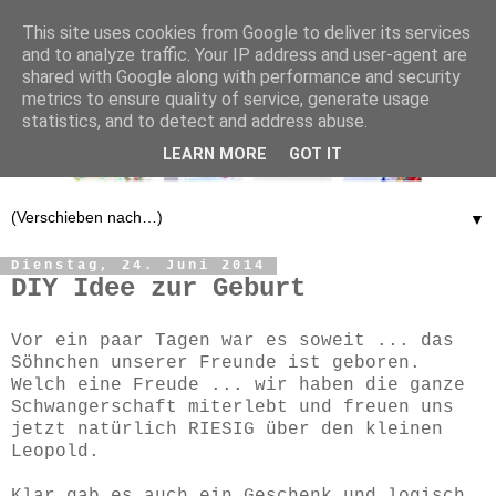
This site uses cookies from Google to deliver its services
and to analyze traffic. Your IP address and user-agent are
shared with Google along with performance and security
metrics to ensure quality of service, generate usage
statistics, and to detect and address abuse.
LEARN MORE
GOT IT
▼
Dienstag, 24. Juni 2014
DIY Idee zur Geburt
Vor ein paar Tagen war es soweit ... das
Söhnchen unserer Freunde ist geboren.
Welch eine Freude ... wir haben die ganze
Schwangerschaft miterlebt und freuen uns
jetzt natürlich RIESIG über den kleinen
Leopold.
Klar gab es auch ein Geschenk und logisch