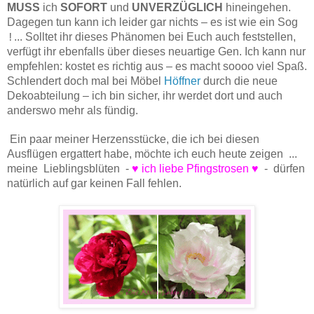
MUSS
ich
SOFORT
und
UNVERZÜGLICH
hineingehen.
Dagegen tun kann ich leider gar nichts – es ist wie ein Sog
... Solltet ihr dieses Phänomen bei Euch auch feststellen,
!
verfügt ihr ebenfalls
über dieses neuartige Gen. Ich kann nur
empfehlen: kostet es richtig aus – es macht soooo viel Spaß.
Schlendert doch mal bei Möbel
Höffner
durch die neue
Dekoabteilung – ich bin sicher, ihr werdet dort und auch
anderswo mehr als fündig.
Ein paar meiner Herzensstücke, die ich bei diesen
Ausflügen ergattert habe, möchte ich euch heute zeigen
...
meine
Lieblingsblüten
-
♥ i
ch liebe Pfingstrosen
♥
-
dürfen
natürlich auf gar keinen Fall fehlen.