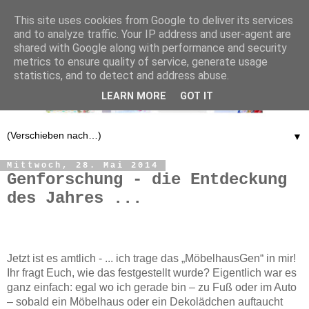
This site uses cookies from Google to deliver its services
and to analyze traffic. Your IP address and user-agent are
shared with Google along with performance and security
metrics to ensure quality of service, generate usage
statistics, and to detect and address abuse.
LEARN MORE
GOT IT
▼
Mittwoch, 28. Mai 2014
Genforschung - die Entdeckung
des Jahres ...
Jetzt ist es amtlich - ... ich trage das „MöbelhausGen“ in mir!
Ihr fragt Euch, wie das festgestellt wurde? Eigentlich war es
ganz einfach: egal wo ich gerade bin – zu Fuß oder im Auto
– sobald ein Möbelhaus oder ein Dekolädchen auftaucht