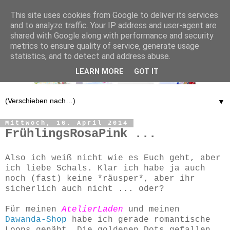
This site uses cookies from Google to deliver its services
and to analyze traffic. Your IP address and user-agent are
shared with Google along with performance and security
metrics to ensure quality of service, generate usage
statistics, and to detect and address abuse.
LEARN MORE
GOT IT
▼
Mittwoch, 16. April 2014
FrühlingsRosaPink ...
Also ich weiß nicht wie es Euch geht, aber
ich liebe Schals. Klar ich habe ja auch
noch (fast) keine *räusper*, aber ihr
sicherlich auch nicht ... oder?
Für meinen
AtelierLaden
und meinen
Dawanda-Shop
habe ich gerade romantische
Loops genäht. Die goldenen Dots gefallen