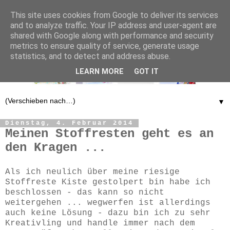
This site uses cookies from Google to deliver its services
and to analyze traffic. Your IP address and user-agent are
shared with Google along with performance and security
metrics to ensure quality of service, generate usage
statistics, and to detect and address abuse.
LEARN MORE
GOT IT
▼
Dienstag, 4. Februar 2014
Meinen Stoffresten geht es an
den Kragen ...
Als ich neulich über meine riesige
Stoffreste Kiste gestolpert bin habe ich
beschlossen - das kann so nicht
weitergehen ... wegwerfen ist allerdings
auch keine Lösung - dazu bin ich zu sehr
Kreativling und handle immer nach dem