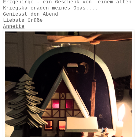
Erzgebirge - ein Geschenk von einem alten
Kriegskameraden meines Opas....
Geniesst den Abend
Liebste Grüße
Annette