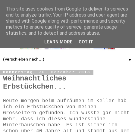
This site uses cookies from Google to deliver its services
and to analyze traffic. Your IP address and user-agent are
shared with Google along with performance and security
metrics to ensure quality of service, generate usage
statistics, and to detect and address abuse.
LEARN MORE
GOT IT
▼
Donnerstag, 26. Dezember 2013
Weihnachtliches
Erbstückchen...
Heute morgen beim aufräumen im Keller hab
ich ein Erbstückchen von meinen
Grosseltern gefunden. Ich wusste gar nicht
mehr, dass ich dieses wunderschöne
Winterhäuschen habe. Es ist sicherlich
schon über 40 Jahre alt und stammt aus dem