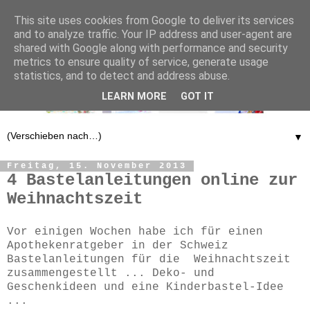
This site uses cookies from Google to deliver its services
and to analyze traffic. Your IP address and user-agent are
shared with Google along with performance and security
metrics to ensure quality of service, generate usage
statistics, and to detect and address abuse.
LEARN MORE
GOT IT
▼
Freitag, 15. November 2013
4 Bastelanleitungen online zur
Weihnachtszeit
Vor einigen Wochen habe ich für einen
Apothekenratgeber in der Schweiz
Bastelanleitungen für die Weihnachtszeit
zusammengestellt ... Deko- und
Geschenkideen und eine Kinderbastel-Idee
...