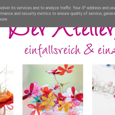
liver its services and to analyze traffic. Your IP address and us
rmance and security metrics to ensure quality of service, gene
buse.