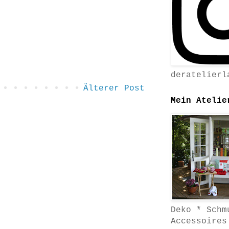
deratelierl
Älterer Post
Mein Atelie
Deko * Schm
Accessoires