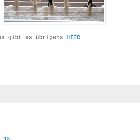
nes gibt es übrigens
HIER
1:18