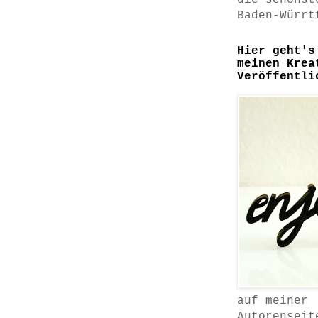
die schönst
Baden-Würrt
Hier geht's
meinen Krea
Veröffentli
auf meiner
Autorenseit