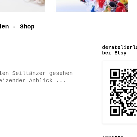
den - Shop
deratelierl
bei Etsy
len Seiltänzer gesehen
eizender Anblick ...