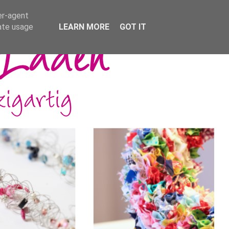
er-agent
rate usage
LEARN MORE
GOT IT