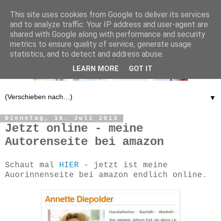
This site uses cookies from Google to deliver its services
and to analyze traffic. Your IP address and user-agent are
shared with Google along with performance and security
metrics to ensure quality of service, generate usage
statistics, and to detect and address abuse.
LEARN MORE
GOT IT
▼
Dienstag, 16. Juli 2013
Jetzt online - meine
Autorenseite bei amazon
Schaut mal
HIER
- jetzt ist meine
Auorinnenseite bei amazon endlich online.