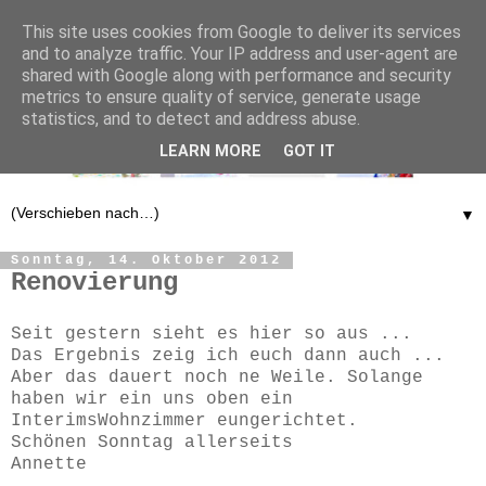
This site uses cookies from Google to deliver its services
and to analyze traffic. Your IP address and user-agent are
shared with Google along with performance and security
metrics to ensure quality of service, generate usage
statistics, and to detect and address abuse.
LEARN MORE
GOT IT
▼
Sonntag, 14. Oktober 2012
Renovierung
Seit gestern sieht es hier so aus ...
Das Ergebnis zeig ich euch dann auch ...
Aber das dauert noch ne Weile. Solange
haben wir ein uns oben ein
InterimsWohnzimmer eungerichtet.
Schönen Sonntag allerseits
Annette