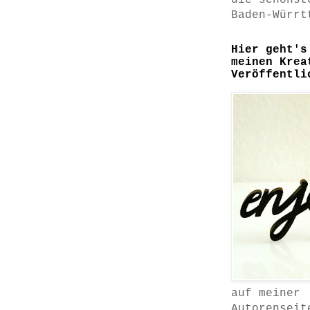
die schönst
Baden-Würrt
Hier geht's
meinen Krea
Veröffentli
auf meiner
Autorenseit