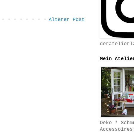
Älterer Post
deratelierl
Mein Atelie
Deko * Schm
Accessoires