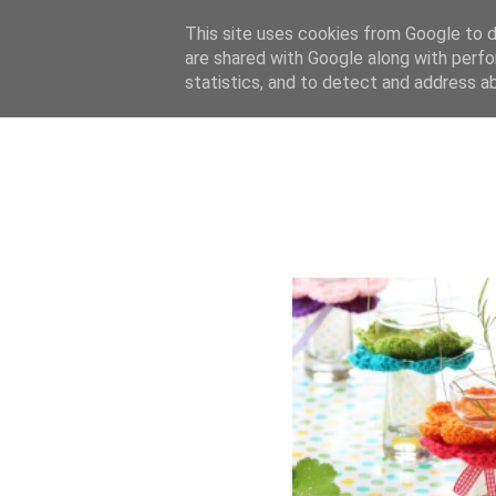
This site uses cookies from Google to de
are shared with Google along with perfo
statistics, and to detect and address a