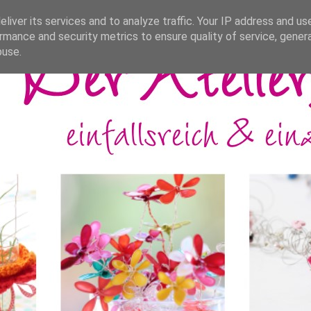
liver its services and to analyze traffic. Your IP address and us
rmance and security metrics to ensure quality of service, gene
buse.