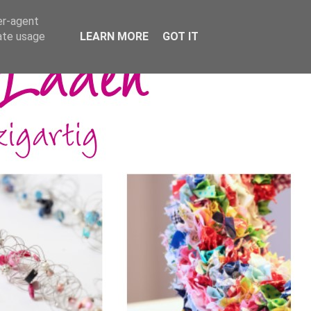
er-agent
rate usage
LEARN MORE
GOT IT