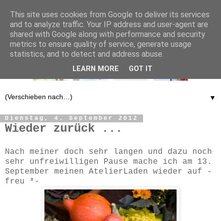
This site uses cookies from Google to deliver its services
and to analyze traffic. Your IP address and user-agent are
shared with Google along with performance and security
metrics to ensure quality of service, generate usage
statistics, and to detect and address abuse.
LEARN MORE
GOT IT
▼
Dienstag, 4. September 2012
Wieder zurück ...
Nach meiner doch sehr langen und dazu noch
sehr unfreiwilligen Pause mache ich am 13.
September meinen AtelierLaden wieder auf -
freu *-