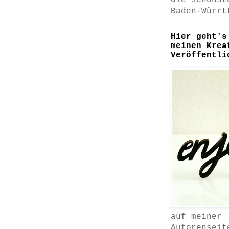
die schönst
Baden-Würrt
Hier geht's
meinen Krea
Veröffentli
auf meiner
Autorenseit