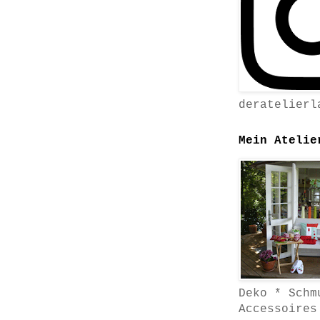
deratelierl
Mein Atelie
Deko * Schm
Accessoires