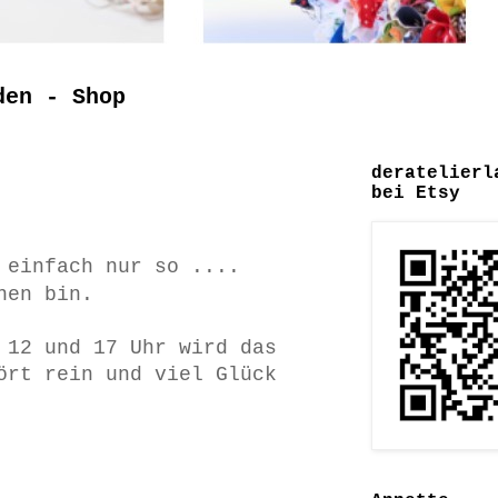
den - Shop
deratelierl
bei Etsy
 einfach nur so ....
nen bin.
 12 und 17 Uhr wird das
ört rein und viel Glück