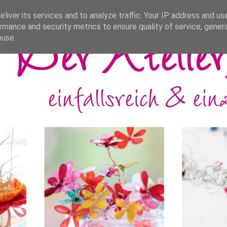
liver its services and to analyze traffic. Your IP address and us
rmance and security metrics to ensure quality of service, gene
buse.