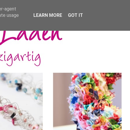
er-agent
rate usage
LEARN MORE
GOT IT