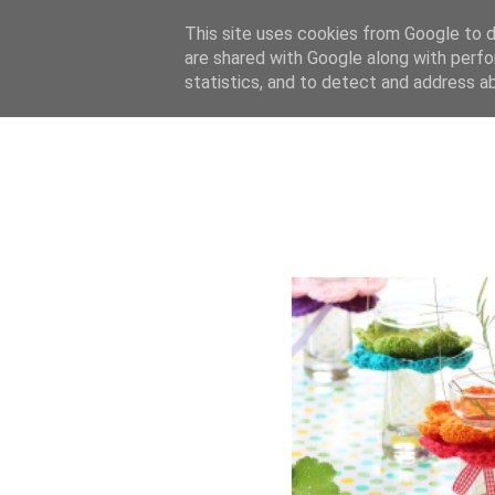
This site uses cookies from Google to de
are shared with Google along with perfo
statistics, and to detect and address a