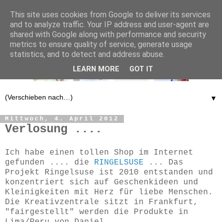
This site uses cookies from Google to deliver its services
and to analyze traffic. Your IP address and user-agent are
shared with Google along with performance and security
metrics to ensure quality of service, generate usage
statistics, and to detect and address abuse.
LEARN MORE
GOT IT
▼
Mittwoch, 4. April 2012
Verlosung ....
Ich habe einen tollen Shop im Internet
gefunden .... die
RINGELSUSE
... Das
Projekt Ringelsuse ist 2010 entstanden und
konzentriert sich auf Geschenkideen und
Kleinigkeiten mit Herz für liebe Menschen.
Die Kreativzentrale sitzt in Frankfurt,
"fairgestellt" werden die Produkte in
Lima/Peru von Daniel.