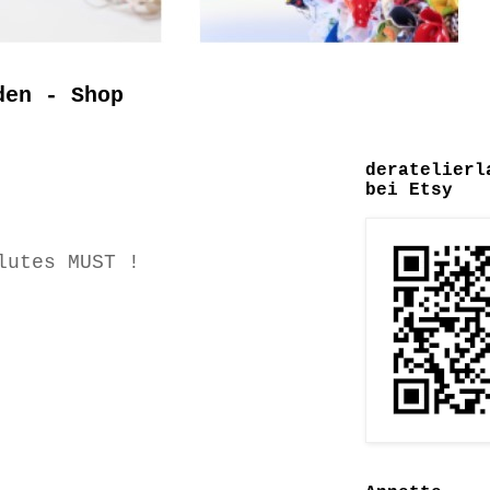
den - Shop
deratelierl
bei Etsy
lutes MUST !