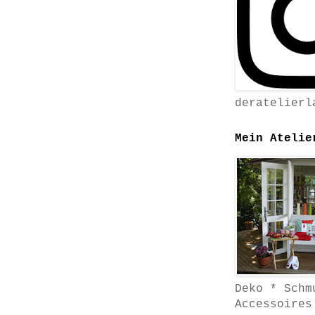
deratelierl
Mein Atelie
Deko * Schm
Accessoires