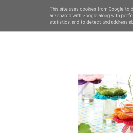
This site uses cookies from Google to de
are shared with Google along with perfo
statistics, and to detect and address a