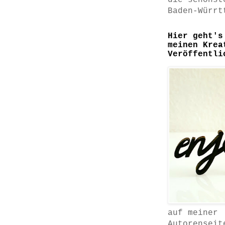
die schönst
Baden-Würrt
Hier geht's
meinen Krea
Veröffentli
auf meiner
Autorenseit