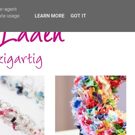
er-agent
rate usage
LEARN MORE
GOT IT