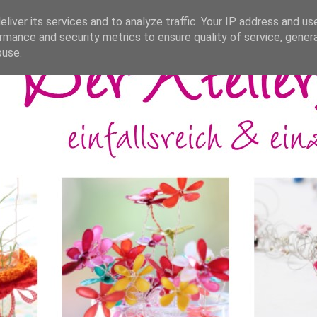
liver its services and to analyze traffic. Your IP address and us
rmance and security metrics to ensure quality of service, gene
buse.