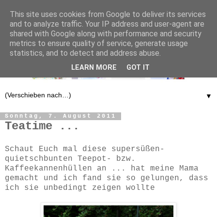
This site uses cookies from Google to deliver its services
and to analyze traffic. Your IP address and user-agent are
shared with Google along with performance and security
metrics to ensure quality of service, generate usage
statistics, and to detect and address abuse.
LEARN MORE
GOT IT
▼
Sonntag, 7. August 2011
Teatime ...
Schaut Euch mal diese supersüßen-
quietschbunten Teepot- bzw.
Kaffeekannenhüllen an ... hat meine Mama
gemacht und ich fand sie so gelungen, dass
ich sie unbedingt zeigen wollte