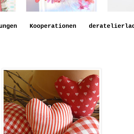
ungen
Kooperationen
deratelierla