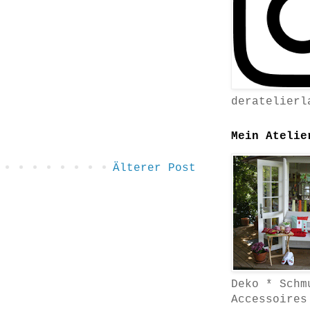
deratelierl
Mein Atelie
Älterer Post
Deko * Schm
Accessoires