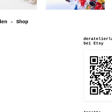
den - Shop
deratelierl
bei Etsy