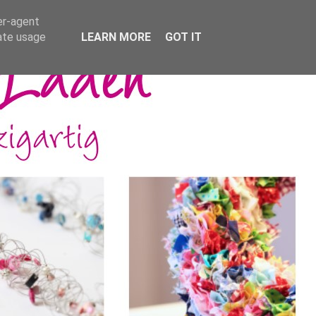
er-agent
rate usage
LEARN MORE
GOT IT