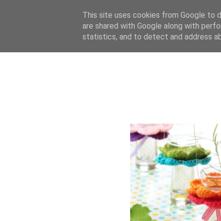
This site uses cookies from Google to de
are shared with Google along with perfo
statistics, and to detect and address a