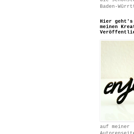
die schönst
Baden-Würrt
Hier geht's
meinen Krea
Veröffentli
auf meiner
Autorenseit