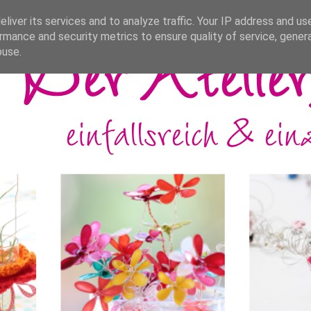
liver its services and to analyze traffic. Your IP address and us
rmance and security metrics to ensure quality of service, gene
buse.