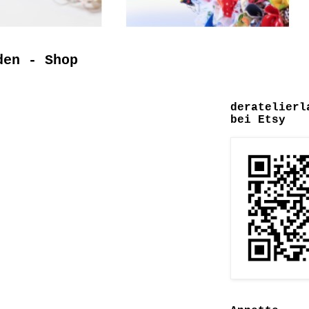
den - Shop
deratelierl
bei Etsy