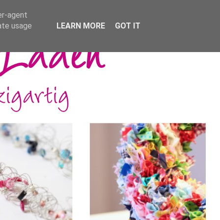
er-agent
rate usage
LEARN MORE
GOT IT