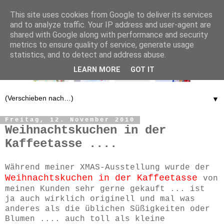
This site uses cookies from Google to deliver its services
and to analyze traffic. Your IP address and user-agent are
shared with Google along with performance and security
metrics to ensure quality of service, generate usage
statistics, and to detect and address abuse.
LEARN MORE
GOT IT
▼
Freitag, 12. November 2010
Weihnachtskuchen in der
Kaffeetasse ....
Während meiner XMAS-Ausstellung wurde der
Weihnachtskuchen in der Kaffeetasse
von
meinen Kunden sehr gerne gekauft ... ist
ja auch wirklich originell und mal was
anderes als die üblichen Süßigkeiten oder
Blumen .... auch toll als kleine