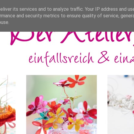
liver its services and to analyze traffic. Your IP address and us
rmance and security metrics to ensure quality of service, gene
buse.