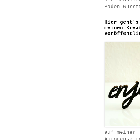
die schönst
Baden-Würrt
Hier geht's
meinen Krea
Veröffentli
auf meiner
Autorenseit