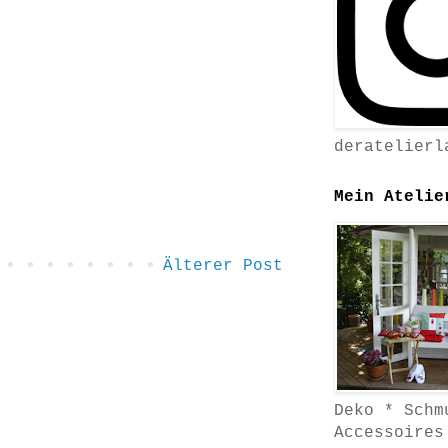
deratelierl
Mein Atelie
Älterer Post
Deko * Schm
Accessoires