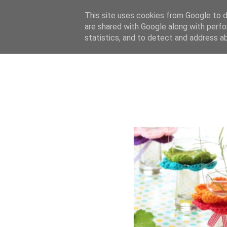
This site uses cookies from Google to de
are shared with Google along with perfo
statistics, and to detect and address a