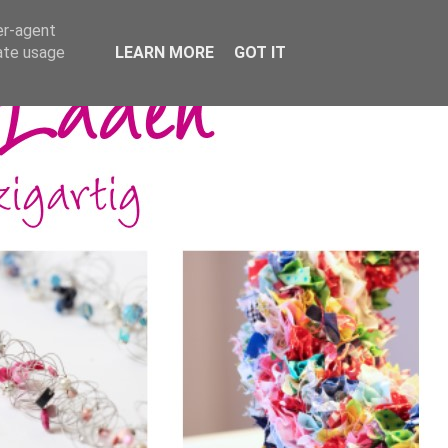
er-agent
rate usage
LEARN MORE
GOT IT