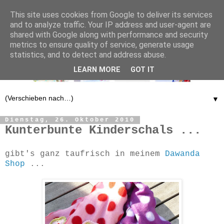
This site uses cookies from Google to deliver its services
and to analyze traffic. Your IP address and user-agent are
shared with Google along with performance and security
metrics to ensure quality of service, generate usage
statistics, and to detect and address abuse.
LEARN MORE
GOT IT
▼
Dienstag, 26. Oktober 2010
Kunterbunte Kinderschals ...
gibt's ganz taufrisch in meinem
Dawanda
Shop
...