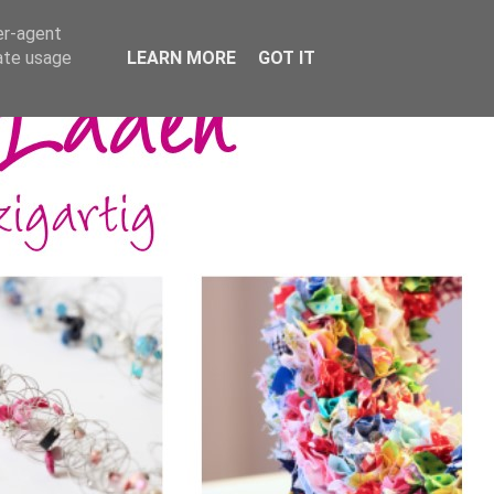
er-agent
rate usage
LEARN MORE
GOT IT