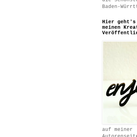
die schönst
Baden-Würrt
Hier geht's
meinen Krea
Veröffentli
auf meiner
Autorenseit