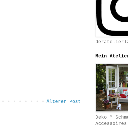
deratelierl
Mein Atelie
Älterer Post
Deko * Schm
Accessoires