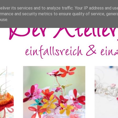
liver its services and to analyze traffic. Your IP address and us
rmance and security metrics to ensure quality of service, gene
buse.