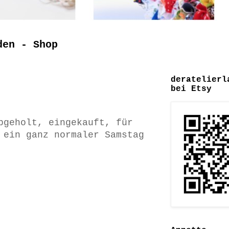
den - Shop
deratelierl
bei Etsy
bgeholt, eingekauft, für
 ein ganz normaler Samstag