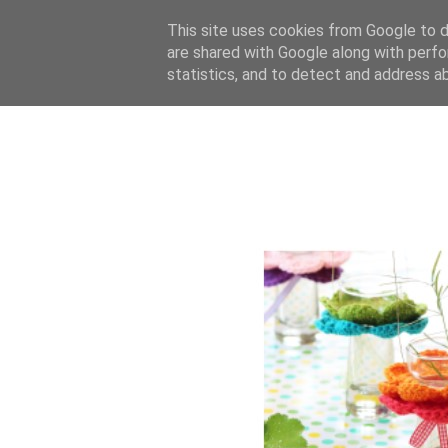
This site uses cookies from Google to de
are shared with Google along with perfo
statistics, and to detect and address a