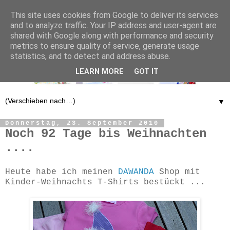
This site uses cookies from Google to deliver its services
and to analyze traffic. Your IP address and user-agent are
shared with Google along with performance and security
metrics to ensure quality of service, generate usage
statistics, and to detect and address abuse.
LEARN MORE
GOT IT
▼
Donnerstag, 23. September 2010
Noch 92 Tage bis Weihnachten
....
Heute habe ich meinen
DAWANDA
Shop mit
Kinder-Weihnachts T-Shirts bestückt ...