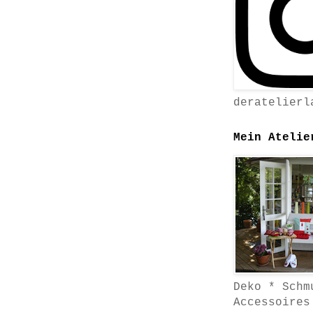
deratelierl
Mein Atelie
Deko * Schm
Accessoires