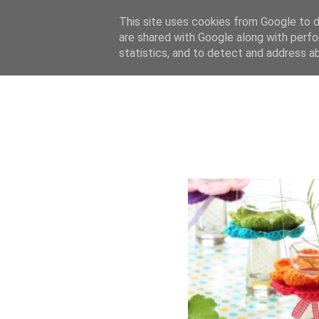
This site uses cookies from Google to de
are shared with Google along with perfo
statistics, and to detect and address a