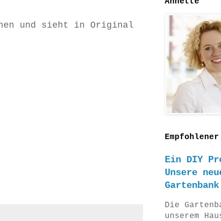
Annette
hen und sieht in Original
Empfohlener
Ein DIY Pr
Unsere neu
Gartenbank
Die Gartenb
unserem Hau