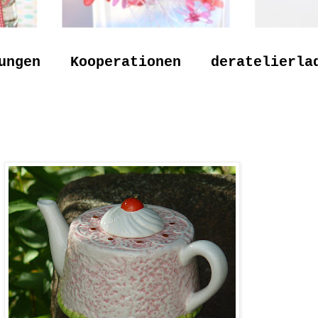
ungen
Kooperationen
deratelierla