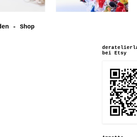
den - Shop
deratelierl
bei Etsy