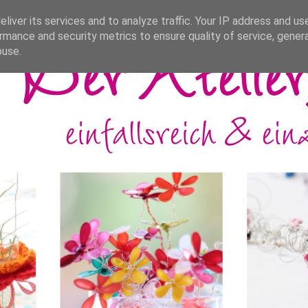
liver its services and to analyze traffic. Your IP address and us
rmance and security metrics to ensure quality of service, gene
buse.