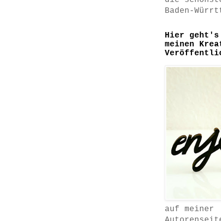
die schönst
Baden-Würrt
Hier geht's
meinen Krea
Veröffentli
auf meiner
Autorenseit