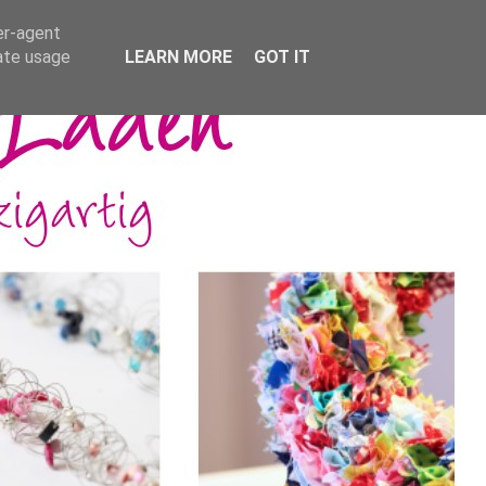
er-agent
rate usage
LEARN MORE
GOT IT