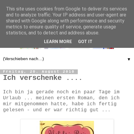
This site uses cookies from Google to deliver its services
and to analyze traffic. Your IP address and user-agent are
shared with Google along with performance and security
metrics to ensure quality of service, generate usage
statistics, and to detect and address abuse.
LEARN MORE
GOT IT
▼
Freitag, 20. August 2010
Ich verschenke ....
Ich bin ja gerade noch ein paar Tage im
Urlaub ... meinen ersten Roman, den ich
mir mitgenommen hatte, habe ich fertig
gelesen - und er war richtig gut ...