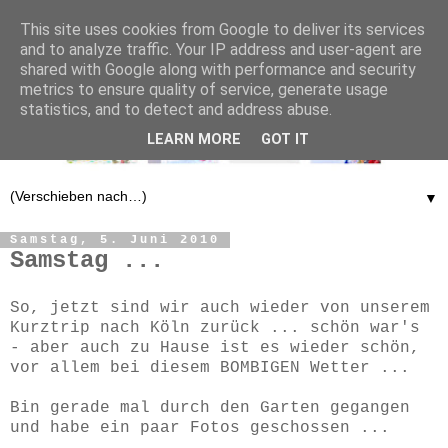
This site uses cookies from Google to deliver its services
and to analyze traffic. Your IP address and user-agent are
shared with Google along with performance and security
metrics to ensure quality of service, generate usage
statistics, and to detect and address abuse.
LEARN MORE
GOT IT
▼
Samstag, 5. Juni 2010
Samstag ...
So, jetzt sind wir auch wieder von unserem
Kurztrip nach Köln zurück ... schön war's
- aber auch zu Hause ist es wieder schön,
vor allem bei diesem BOMBIGEN Wetter ...
Bin gerade mal durch den Garten gegangen
und habe ein paar Fotos geschossen ...