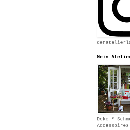
deratelierl
Mein Atelie
Deko * Schm
Accessoires