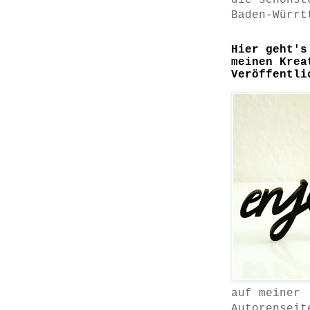
die schönst
Baden-Würrt
Hier geht's
meinen Krea
Veröffentli
auf meiner
Autorenseit