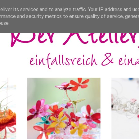
liver its services and to analyze traffic. Your IP address and us
rmance and security metrics to ensure quality of service, gene
buse.