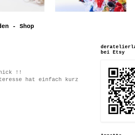
den - Shop
deratelierl
bei Etsy
hick !!
teresse hat einfach kurz