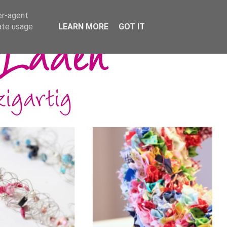
er-agent
rate usage
LEARN MORE
GOT IT