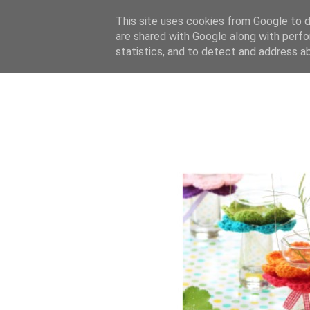
This site uses cookies from Google to de
are shared with Google along with perfo
statistics, and to detect and address a